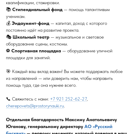
квалификации, стажировки.
📚
Стипендиальный фонд
— помощь талантливым
ученикам.
💰
Эндаумент-фонд
— капитал, доход с которого
постоянно идёт на развитие проекта.
🎭
Школьный театр
— музыкальное и световое
оборудование сцены, костюмы.
⚽
Спортивная площадка
— оборудование уличной
площадки для занятий.
🎯 Каждый ваш вклад важен! Вы можете поддержать любое
из направлений — или доверить нам, чтобы направить
помощь туда, где она нужнее всего.
📞 Свяжитесь с нами:
+7 921 252-62-27
,
cherepovets@prostorynauki.ru
.
Отдельная благодарность Максиму Анатольевичу
Юганову, генеральному директору
АО «Русский
бисквит»
— первому меценату, который поверил в наш